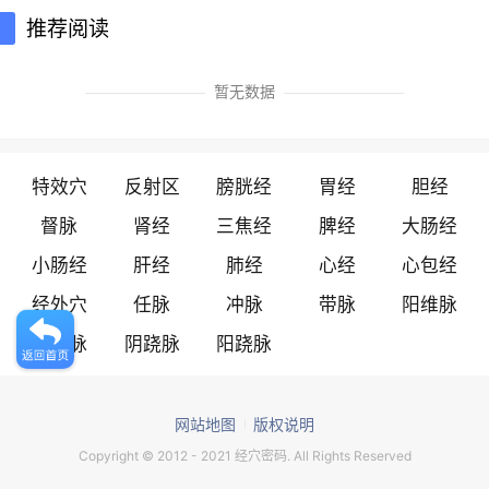
推荐阅读
《针灸大成》项后入发际五分，项中央宛宛
暂无数据
中，仰头取之。督脉，阳维之会。入系舌本。
《中国针灸学》后发际正中直上五分，第一颈
特效穴
反射区
膀胱经
胃经
胆经
椎下凹陷中。
督脉
肾经
三焦经
脾经
大肠经
小肠经
肝经
肺经
心经
心包经
【穴位解剖】在项韧带和项肌中，深部为弓间
经外穴
任脉
冲脉
带脉
阳维脉
韧带和脊髓；有枕动、静脉分支及棘间静脉
丛；布有第三颈神经和枕大神经支。
阴维脉
阴跷脉
阳跷脉
网站地图
版权说明
Copyright © 2012 - 2021 经穴密码. All Rights Reserved